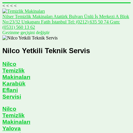
<
<
<
<
Nilser Temizlik Makinaları Atatürk Bulvarı Ünlü İş Merkezi A Blok
No:23/32 Unkapanı Fatih İstanbul Tel: (0212) 635 50 74 Gsm:
(0531) 560 13 62
Gezinme geçişini değiştir
Nilco Yetkili Teknik Servis
Nilco
Temizlik
Makinaları
Karabük
Eflani
Servisi
Nilco
Temizlik
Makinaları
Yalova