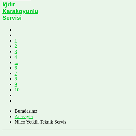
Iğdır
Karakoyunlu
Servisi
1
2
3
4
...
6
7
8
9
10
Buradasınız:
Anasayfa
Nilco Yetkili Teknik Servis