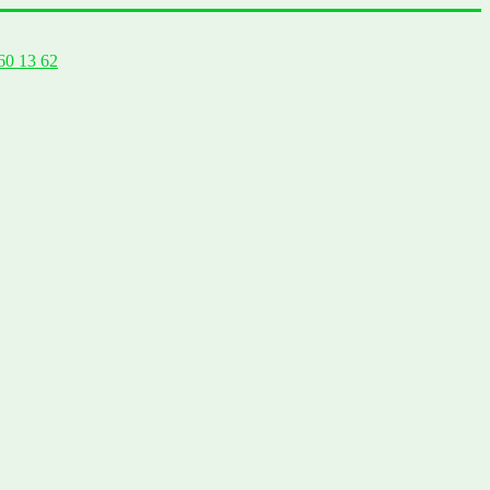
60 13 62