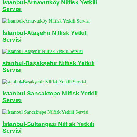
İstanbul-Arnavutköy Nilfisk Yetkili
Servisi
İstanbul-Ataşehir Nilfisk Yetkili
Servisi
stanbul-Başakşehir Nilfisk Yetkili
Servisi
İstanbul-Sancaktepe Nilfisk Yetkili
Servisi
İstanbul-Sultangazi Nilfisk Yetkili
Servisi