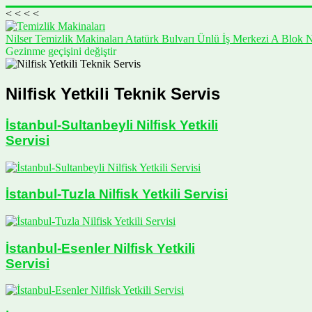
<
<
<
<
Nilser Temizlik Makinaları Atatürk Bulvarı Ünlü İş Merkezi A Blok 
Gezinme geçişini değiştir
Nilfisk Yetkili Teknik Servis
İstanbul-Sultanbeyli Nilfisk Yetkili
Servisi
İstanbul-Tuzla Nilfisk Yetkili Servisi
İstanbul-Esenler Nilfisk Yetkili
Servisi