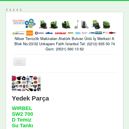
<
<
<
<
<
Nilser Temizlik Makinaları Atatürk Bulvarı Ünlü İş Merkezi A
Blok No:23/32 Unkapanı Fatih İstanbul Tel: (0212) 635 50 74
Gsm: (0531) 560 13 62
Gezinme
geçişini
değiştir
Yedek Parça
WIRBEL
SW2 700
D Temiz
Su Tankı