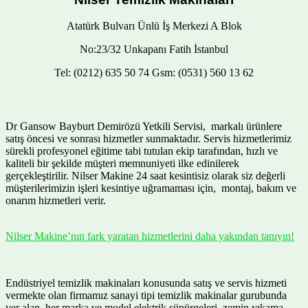
Atatürk Bulvarı Ünlü İş Merkezi A Blok
No:23/32 Unkapanı Fatih İstanbul
Tel: (0212) 635 50 74 Gsm: (0531) 560 13 62
Dr Gansow Bayburt Demirözü Yetkili Servisi, markalı ürünlere
satış öncesi ve sonrası hizmetler sunmaktadır. Servis hizmetlerimiz
sürekli profesyonel eğitime tabi tutulan ekip tarafından, hızlı ve
kaliteli bir şekilde müşteri memnuniyeti ilke edinilerek
gerçekleştirilir. Nilser Makine 24 saat kesintisiz olarak siz değerli
müşterilerimizin işleri kesintiye uğramaması için, montaj, bakım ve
onarım hizmetleri verir.
Nilser Makine’nın fark yaratan hizmetlerini daha yakından tanıyın!
Endüstriyel temizlik makinaları konusunda satış ve servis hizmeti
vermekte olan firmamız sanayi tipi temizlik makinalar gurubunda
yer alan her marka ve model elektrik süpürgeleri, zemin yıkama