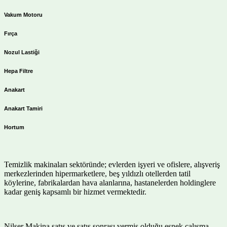
Vakum Motoru
Fırça
Nozul Lastiği
Hepa Filtre
Anakart
Anakart Tamiri
Hortum
Temizlik makinaları sektöründe; evlerden işyeri ve ofislere, alışveriş
merkezlerinden hipermarketlere, beş yıldızlı otellerden tatil
köylerine, fabrikalardan hava alanlarına, hastanelerden holdinglere
kadar geniş kapsamlı bir hizmet vermektedir.
Nilser Makina satış ve satış sonrası vermiş olduğu esnek çalışma