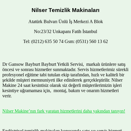
Nilser Temizlik Makinaları
Atatürk Bulvarı Ünlü İş Merkezi A Blok
No:23/32 Unkapanı Fatih İstanbul
Tel: (0212) 635 50 74 Gsm: (0531) 560 13 62
Dr Gansow Bayburt Bayburt Yetkili Servisi, markalı ürünlere satış
öncesi ve sonrası hizmetler sunmaktadır. Servis hizmetlerimiz sürekli
profesyonel eğitime tabi tutulan ekip tarafından, hızlı ve kaliteli bir
şekilde müşteri memnuniyeti ilke edinilerek gerçekleştirilir. Nilser
Makine 24 saat kesintisiz olarak siz değerli müşterilerimizin işleri
kesintiye uğramaması için, montaj, bakım ve onarım hizmetleri
verir.
Nilser Makine’nın fark yaratan hizmetlerini daha yakından tanıyın!
Endüstriyel temizlik makinaları konusunda satış ve servis hizmeti