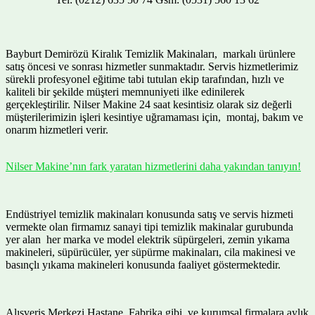
Bayburt Demirözü Kiralık Temizlik Makinaları, markalı ürünlere
satış öncesi ve sonrası hizmetler sunmaktadır. Servis hizmetlerimiz
sürekli profesyonel eğitime tabi tutulan ekip tarafından, hızlı ve
kaliteli bir şekilde müşteri memnuniyeti ilke edinilerek
gerçekleştirilir. Nilser Makine 24 saat kesintisiz olarak siz değerli
müşterilerimizin işleri kesintiye uğramaması için, montaj, bakım ve
onarım hizmetleri verir.
Nilser Makine’nın fark yaratan hizmetlerini daha yakından tanıyın!
Endüstriyel temizlik makinaları konusunda satış ve servis hizmeti
vermekte olan firmamız sanayi tipi temizlik makinalar gurubunda
yer alan her marka ve model elektrik süpürgeleri, zemin yıkama
makineleri, süpürücüler, yer süpürme makinaları, cila makinesi ve
basınçlı yıkama makineleri konusunda faaliyet göstermektedir.
Alışveriş Merkezi Hastane, Fabrika gibi ve kurumsal firmalara aylık