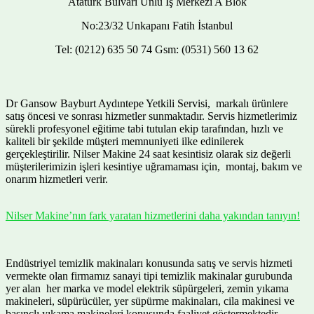
Atatürk Bulvarı Ünlü İş Merkezi A Blok
No:23/32 Unkapanı Fatih İstanbul
Tel: (0212) 635 50 74 Gsm: (0531) 560 13 62
Dr Gansow Bayburt Aydıntepe Yetkili Servisi, markalı ürünlere
satış öncesi ve sonrası hizmetler sunmaktadır. Servis hizmetlerimiz
sürekli profesyonel eğitime tabi tutulan ekip tarafından, hızlı ve
kaliteli bir şekilde müşteri memnuniyeti ilke edinilerek
gerçekleştirilir. Nilser Makine 24 saat kesintisiz olarak siz değerli
müşterilerimizin işleri kesintiye uğramaması için, montaj, bakım ve
onarım hizmetleri verir.
Nilser Makine’nın fark yaratan hizmetlerini daha yakından tanıyın!
Endüstriyel temizlik makinaları konusunda satış ve servis hizmeti
vermekte olan firmamız sanayi tipi temizlik makinalar gurubunda
yer alan her marka ve model elektrik süpürgeleri, zemin yıkama
makineleri, süpürücüler, yer süpürme makinaları, cila makinesi ve
basınçlı yıkama makineleri konusunda faaliyet göstermektedir.