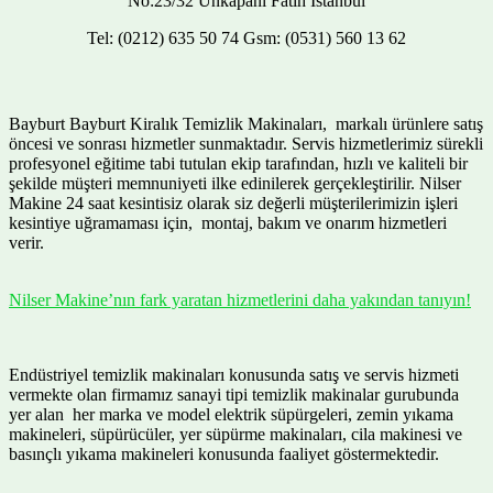
No:23/32 Unkapanı Fatih İstanbul
Tel: (0212) 635 50 74 Gsm: (0531) 560 13 62
Bayburt Bayburt Kiralık Temizlik Makinaları, markalı ürünlere satış
öncesi ve sonrası hizmetler sunmaktadır. Servis hizmetlerimiz sürekli
profesyonel eğitime tabi tutulan ekip tarafından, hızlı ve kaliteli bir
şekilde müşteri memnuniyeti ilke edinilerek gerçekleştirilir. Nilser
Makine 24 saat kesintisiz olarak siz değerli müşterilerimizin işleri
kesintiye uğramaması için, montaj, bakım ve onarım hizmetleri
verir.
Nilser Makine’nın fark yaratan hizmetlerini daha yakından tanıyın!
Endüstriyel temizlik makinaları konusunda satış ve servis hizmeti
vermekte olan firmamız sanayi tipi temizlik makinalar gurubunda
yer alan her marka ve model elektrik süpürgeleri, zemin yıkama
makineleri, süpürücüler, yer süpürme makinaları, cila makinesi ve
basınçlı yıkama makineleri konusunda faaliyet göstermektedir.