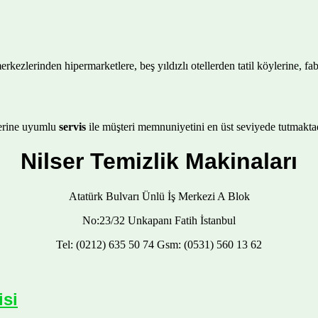
merkezlerinden hipermarketlere, beş yıldızlı otellerden tatil köylerine, f
tlerine uyumlu
servis
ile müşteri memnuniyetini en üst seviyede tutmaktad
Nilser Temizlik Makinaları
Atatürk Bulvarı Ünlü İş Merkezi A Blok
No:23/32 Unkapanı Fatih İstanbul
Tel: (0212) 635 50 74 Gsm: (0531) 560 13 62
isi