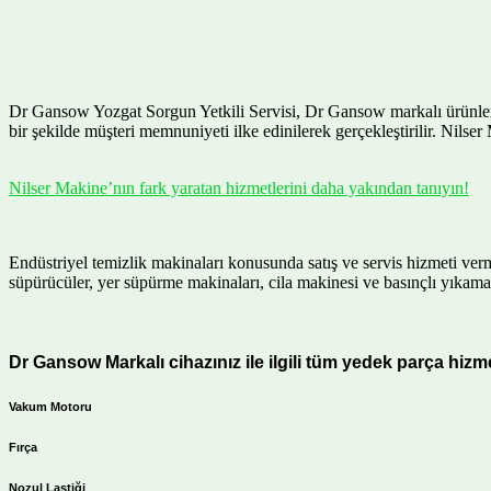
Dr Gansow Yozgat Sorgun Yetkili Servisi, Dr Gansow markalı ürünlere sa
bir şekilde müşteri memnuniyeti ilke edinilerek gerçekleştirilir. Nilser
Nilser Makine’nın fark yaratan hizmetlerini daha yakından tanıyın!
Endüstriyel temizlik makinaları konusunda satış ve servis hizmeti ve
süpürücüler, yer süpürme makinaları, cila makinesi ve basınçlı yıkama
Dr Gansow Markalı cihazınız ile ilgili tüm yedek parça hizmet
Vakum Motoru
Fırça
Nozul Lastiği