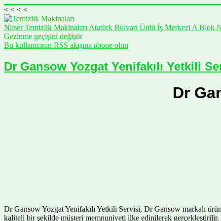
<
<
<
<
Nilser Temizlik Makinaları Atatürk Bulvarı Ünlü İş Merkezi A Blok 
Gezinme geçişini değiştir
Bu kullanıcının RSS akışına abone olun
Dr Gansow Yozgat Yenifakılı Yetkili Ser
Dr Gan
Dr Gansow Yozgat Yenifakılı Yetkili Servisi, Dr Gansow markalı ürünler
kaliteli bir şekilde müşteri memnuniyeti ilke edinilerek gerçekleştirili