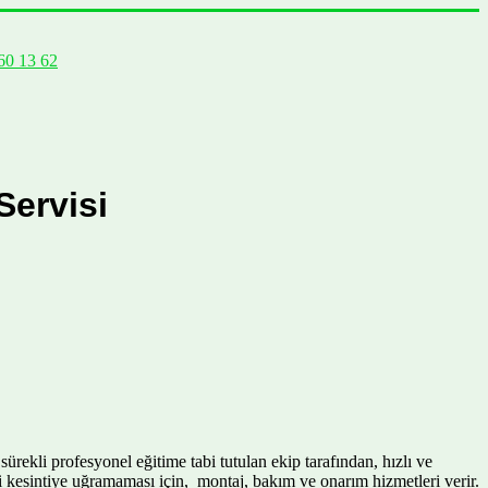
60 13 62
Servisi
rekli profesyonel eğitime tabi tutulan ekip tarafından, hızlı ve
leri kesintiye uğramaması için, montaj, bakım ve onarım hizmetleri verir.