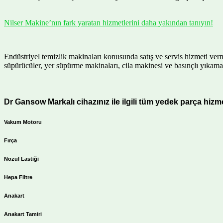
Nilser Makine’nın fark yaratan hizmetlerini daha yakından tanıyın!
Endüstriyel temizlik makinaları konusunda satış ve servis hizmeti ve
süpürücüler, yer süpürme makinaları, cila makinesi ve basınçlı yıkama
Dr Gansow Markalı cihazınız ile ilgili tüm yedek parça hizmet
Vakum Motoru
Fırça
Nozul Lastiği
Hepa Filtre
Anakart
Anakart Tamiri