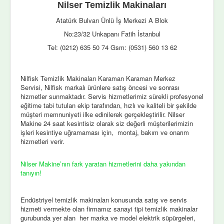
Nilser Temizlik Makinaları
Atatürk Bulvarı Ünlü İş Merkezi A Blok
No:23/32 Unkapanı Fatih İstanbul
Tel: (0212) 635 50 74 Gsm: (0531) 560 13 62
Nilfisk Temizlik Makinaları Karaman Karaman Merkez
Servisi, Nilfisk markalı ürünlere satış öncesi ve sonrası
hizmetler sunmaktadır. Servis hizmetlerimiz sürekli profesyonel
eğitime tabi tutulan ekip tarafından, hızlı ve kaliteli bir şekilde
müşteri memnuniyeti ilke edinilerek gerçekleştirilir. Nilser
Makine 24 saat kesintisiz olarak siz değerli müşterilerimizin
işleri kesintiye uğramaması için, montaj, bakım ve onarım
hizmetleri verir.
Nilser Makine’nın fark yaratan hizmetlerini daha yakından
tanıyın!
Endüstriyel temizlik makinaları konusunda satış ve servis
hizmeti vermekte olan firmamız sanayi tipi temizlik makinalar
gurubunda yer alan her marka ve model elektrik süpürgeleri,