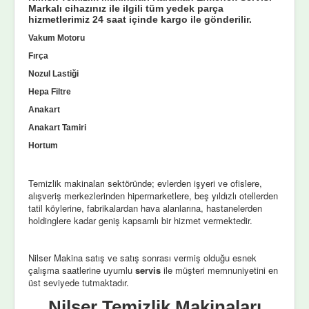
Markalı cihazınız ile ilgili tüm yedek parça
hizmetlerimiz 24 saat içinde kargo ile gönderilir.
Vakum Motoru
Fırça
Nozul Lastiği
Hepa Filtre
Anakart
Anakart Tamiri
Hortum
Temizlik makinaları sektöründe; evlerden işyeri ve ofislere,
alışveriş merkezlerinden hipermarketlere, beş yıldızlı otellerden
tatil köylerine, fabrikalardan hava alanlarına, hastanelerden
holdinglere kadar geniş kapsamlı bir hizmet vermektedir.
Nilser Makina satış ve satış sonrası vermiş olduğu esnek
çalışma saatlerine uyumlu
servis
ile müşteri memnuniyetini en
üst seviyede tutmaktadır.
Nilser Temizlik Makinaları