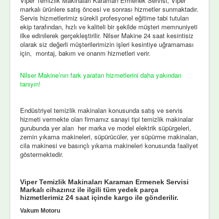
Viper Temizlik Makinaları Karaman Ermenek Servisi, Viper
markalı ürünlere satış öncesi ve sonrası hizmetler sunmaktadır.
Servis hizmetlerimiz sürekli profesyonel eğitime tabi tutulan
ekip tarafından, hızlı ve kaliteli bir şekilde müşteri memnuniyeti
ilke edinilerek gerçekleştirilir. Nilser Makine 24 saat kesintisiz
olarak siz değerli müşterilerimizin işleri kesintiye uğramaması
için, montaj, bakım ve onarım hizmetleri verir.
Nilser Makine’nın fark yaratan hizmetlerini daha yakından
tanıyın!
Endüstriyel temizlik makinaları konusunda satış ve servis
hizmeti vermekte olan firmamız sanayi tipi temizlik makinalar
gurubunda yer alan her marka ve model elektrik süpürgeleri,
zemin yıkama makineleri, süpürücüler, yer süpürme makinaları,
cila makinesi ve basınçlı yıkama makineleri konusunda faaliyet
göstermektedir.
Viper Temizlik Makinaları Karaman Ermenek Servisi
Markalı cihazınız ile ilgili tüm yedek parça
hizmetlerimiz 24 saat içinde kargo ile gönderilir.
Vakum Motoru