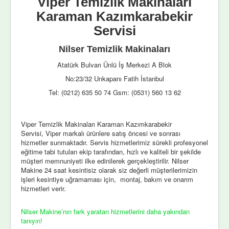
Viper Temizlik Makinaları
Karaman Kazımkarabekir
Servisi
Nilser Temizlik Makinaları
Atatürk Bulvarı Ünlü İş Merkezi A Blok
No:23/32 Unkapanı Fatih İstanbul
Tel: (0212) 635 50 74 Gsm: (0531) 560 13 62
Viper Temizlik Makinaları Karaman Kazımkarabekir
Servisi, Viper markalı ürünlere satış öncesi ve sonrası
hizmetler sunmaktadır. Servis hizmetlerimiz sürekli profesyonel
eğitime tabi tutulan ekip tarafından, hızlı ve kaliteli bir şekilde
müşteri memnuniyeti ilke edinilerek gerçekleştirilir. Nilser
Makine 24 saat kesintisiz olarak siz değerli müşterilerimizin
işleri kesintiye uğramaması için, montaj, bakım ve onarım
hizmetleri verir.
Nilser Makine’nın fark yaratan hizmetlerini daha yakından
tanıyın!