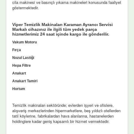
cila makinesi ve basınçlı yıkama makineleri konusunda faaliyet
göstermektedir.
Viper Temizlik Makinaları Karaman Ayrancı Servisi
Markalı cihazınız ile ilgili tüm yedek parça
hizmetlerimiz 24 saat içinde kargo ile gönderilir.
Vakum Motoru
Fırça
Nozul Lastiği
Hepa Filtre
Anakart
Anakart Tamiri
Hortum
Temizlik makinaları sektöründe; evlerden işyeri ve ofislere,
alışveriş merkezlerinden hipermarketlere, beş yıldızlı otellerden
tatil köylerine, fabrikalardan hava alanlarına, hastanelerden
holdinglere kadar geniş kapsamlı bir hizmet vermektedir.