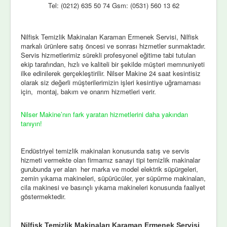
Tel: (0212) 635 50 74 Gsm: (0531) 560 13 62
Nilfisk Temizlik Makinaları Karaman Ermenek Servisi, Nilfisk
markalı ürünlere satış öncesi ve sonrası hizmetler sunmaktadır.
Servis hizmetlerimiz sürekli profesyonel eğitime tabi tutulan
ekip tarafından, hızlı ve kaliteli bir şekilde müşteri memnuniyeti
ilke edinilerek gerçekleştirilir. Nilser Makine 24 saat kesintisiz
olarak siz değerli müşterilerimizin işleri kesintiye uğramaması
için, montaj, bakım ve onarım hizmetleri verir.
Nilser Makine’nın fark yaratan hizmetlerini daha yakından
tanıyın!
Endüstriyel temizlik makinaları konusunda satış ve servis
hizmeti vermekte olan firmamız sanayi tipi temizlik makinalar
gurubunda yer alan her marka ve model elektrik süpürgeleri,
zemin yıkama makineleri, süpürücüler, yer süpürme makinaları,
cila makinesi ve basınçlı yıkama makineleri konusunda faaliyet
göstermektedir.
Nilfisk Temizlik Makinaları Karaman Ermenek Servisi