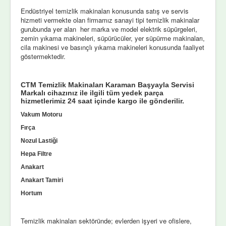
Endüstriyel temizlik makinaları konusunda satış ve servis
hizmeti vermekte olan firmamız sanayi tipi temizlik makinalar
gurubunda yer alan her marka ve model elektrik süpürgeleri,
zemin yıkama makineleri, süpürücüler, yer süpürme makinaları,
cila makinesi ve basınçlı yıkama makineleri konusunda faaliyet
göstermektedir.
CTM Temizlik Makinaları Karaman Başyayla Servisi
Markalı cihazınız ile ilgili tüm yedek parça
hizmetlerimiz 24 saat içinde kargo ile gönderilir.
Vakum Motoru
Fırça
Nozul Lastiği
Hepa Filtre
Anakart
Anakart Tamiri
Hortum
Temizlik makinaları sektöründe; evlerden işyeri ve ofislere,