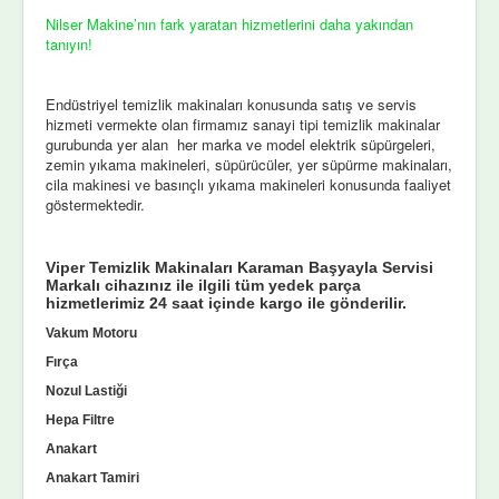
Nilser Makine’nın fark yaratan hizmetlerini daha yakından
tanıyın!
Endüstriyel temizlik makinaları konusunda satış ve servis
hizmeti vermekte olan firmamız sanayi tipi temizlik makinalar
gurubunda yer alan her marka ve model elektrik süpürgeleri,
zemin yıkama makineleri, süpürücüler, yer süpürme makinaları,
cila makinesi ve basınçlı yıkama makineleri konusunda faaliyet
göstermektedir.
Viper Temizlik Makinaları Karaman Başyayla Servisi
Markalı cihazınız ile ilgili tüm yedek parça
hizmetlerimiz 24 saat içinde kargo ile gönderilir.
Vakum Motoru
Fırça
Nozul Lastiği
Hepa Filtre
Anakart
Anakart Tamiri