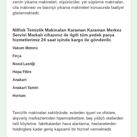
zemin yıkama makineleri, süpürücüler, yer süpürme makinaları,
cila makinesi ve basınçlı yıkama makineleri konusunda faaliyet
göstermektedir.
Nilfisk Temizlik Makinaları Karaman Karaman Merkez
Servisi Markalı cihazınız ile ilgili tüm yedek parça
hizmetlerimiz 24 saat içinde kargo ile gönderilir.
Vakum Motoru
Fırça
Nozul Lastiği
Hepa Filtre
Anakart
Anakart Tamiri
Hortum
Temizlik makinaları sektöründe; evlerden işyeri ve ofislere,
alışveriş merkezlerinden hipermarketlere, beş yıldızlı otellerden
tatil köylerine, fabrikalardan hava alanlarına, hastanelerden
holdinglere kadar geniş kapsamlı bir hizmet vermektedir.