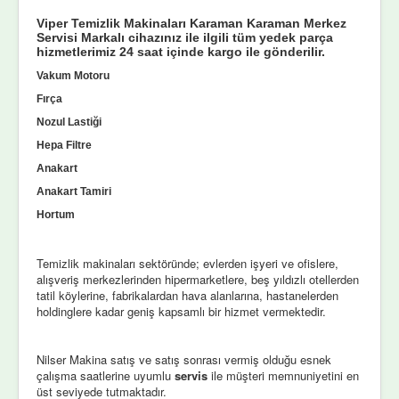
Viper Temizlik Makinaları Karaman Karaman Merkez
Servisi Markalı cihazınız ile ilgili tüm yedek parça
hizmetlerimiz 24 saat içinde kargo ile gönderilir.
Vakum Motoru
Fırça
Nozul Lastiği
Hepa Filtre
Anakart
Anakart Tamiri
Hortum
Temizlik makinaları sektöründe; evlerden işyeri ve ofislere,
alışveriş merkezlerinden hipermarketlere, beş yıldızlı otellerden
tatil köylerine, fabrikalardan hava alanlarına, hastanelerden
holdinglere kadar geniş kapsamlı bir hizmet vermektedir.
Nilser Makina satış ve satış sonrası vermiş olduğu esnek
çalışma saatlerine uyumlu
servis
ile müşteri memnuniyetini en
üst seviyede tutmaktadır.