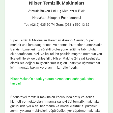
Nilser Temizlik Makinaları
Atatürk Bulvarı Ünlü İş Merkezi A Blok
No:23/32 Unkapanı Fatih İstanbul
Tel: (0212) 635 50 74 Gsm: (0531) 560 13 62
Viper Temizlik Makinaları Karaman Ayrancı Servisi, Viper
markalı ürünlere satış öncesi ve sonrası hizmetler sunmaktadır.
Servis hizmetlerimiz sürekli profesyonel eğitime tabi tutulan
ekip tarafından, hızlı ve kaliteli bir şekilde müşteri memnuniyeti
ilke edinilerek gerçekleştirilir. Nilser Makine 24 saat kesintisiz
olarak siz değerli müşterilerimizin işleri kesintiye uğramaması
için, montaj, bakım ve onarım hizmetleri verir.
Nilser Makine’nın fark yaratan hizmetlerini daha yakından
tanıyın!
Endüstriyel temizlik makinaları konusunda satış ve servis
hizmeti vermekte olan firmamız sanayi tipi temizlik makinalar
gurubunda yer alan her marka ve model elektrik süpürgeleri,
zemin yıkama makineleri, süpürücüler, yer süpürme makinaları,