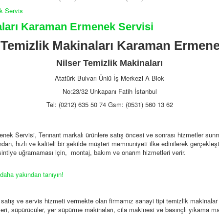
ik Servis
aları Karaman Ermenek Servisi
Temizlik Makinaları Karaman Ermene
Nilser Temizlik Makinaları
Atatürk Bulvarı Ünlü İş Merkezi A Blok
No:23/32 Unkapanı Fatih İstanbul
Tel: (0212) 635 50 74 Gsm: (0531) 560 13 62
ek Servisi, Tennant markalı ürünlere satış öncesi ve sonrası hizmetler sunma
dan, hızlı ve kaliteli bir şekilde müşteri memnuniyeti ilke edinilerek gerçekleşti
kesintiye uğramaması için, montaj, bakım ve onarım hizmetleri verir.
 daha yakından tanıyın!
 satış ve servis hizmeti vermekte olan firmamız sanayi tipi temizlik makinal
eri, süpürücüler, yer süpürme makinaları, cila makinesi ve basınçlı yıkama ma