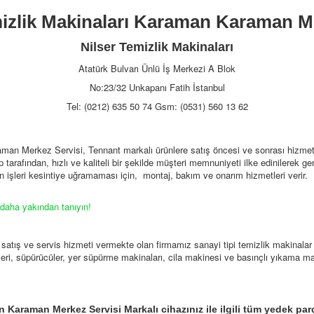
izlik Makinaları Karaman Karaman Me
Nilser Temizlik Makinaları
Atatürk Bulvarı Ünlü İş Merkezi A Blok
No:23/32 Unkapanı Fatih İstanbul
Tel: (0212) 635 50 74 Gsm: (0531) 560 13 62
an Merkez Servisi, Tennant markalı ürünlere satış öncesi ve sonrası hizmetl
 tarafından, hızlı ve kaliteli bir şekilde müşteri memnuniyeti ilke edinilerek ger
zin işleri kesintiye uğramaması için, montaj, bakım ve onarım hizmetleri verir.
 daha yakından tanıyın!
 satış ve servis hizmeti vermekte olan firmamız sanayi tipi temizlik makinal
eri, süpürücüler, yer süpürme makinaları, cila makinesi ve basınçlı yıkama ma
Karaman Merkez Servisi Markalı cihazınız ile ilgili tüm yedek parç