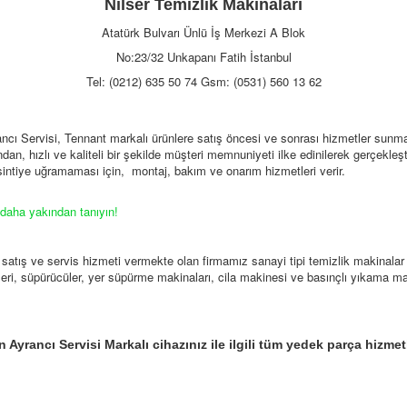
Nilser Temizlik Makinaları
Atatürk Bulvarı Ünlü İş Merkezi A Blok
No:23/32 Unkapanı Fatih İstanbul
Tel: (0212) 635 50 74 Gsm: (0531) 560 13 62
ı Servisi, Tennant markalı ürünlere satış öncesi ve sonrası hizmetler sunmak
dan, hızlı ve kaliteli bir şekilde müşteri memnuniyeti ilke edinilerek gerçekleşti
kesintiye uğramaması için, montaj, bakım ve onarım hizmetleri verir.
 daha yakından tanıyın!
 satış ve servis hizmeti vermekte olan firmamız sanayi tipi temizlik makinal
eri, süpürücüler, yer süpürme makinaları, cila makinesi ve basınçlı yıkama ma
Ayrancı Servisi Markalı cihazınız ile ilgili tüm yedek parça hizmetl