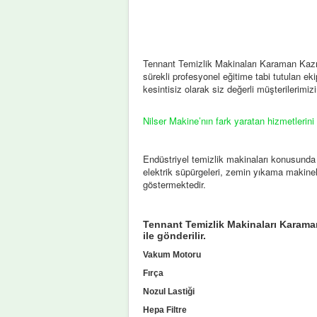
Tennant Temizlik Makinaları Karaman Kazım
sürekli profesyonel eğitime tabi tutulan ekip
kesintisiz olarak siz değerli müşterilerimi
Nilser Makine’nın fark yaratan hizmetlerini
Endüstriyel temizlik makinaları konusunda
elektrik süpürgeleri, zemin yıkama makinel
göstermektedir.
Tennant Temizlik Makinaları Karaman 
ile gönderilir.
Vakum Motoru
Fırça
Nozul Lastiği
Hepa Filtre