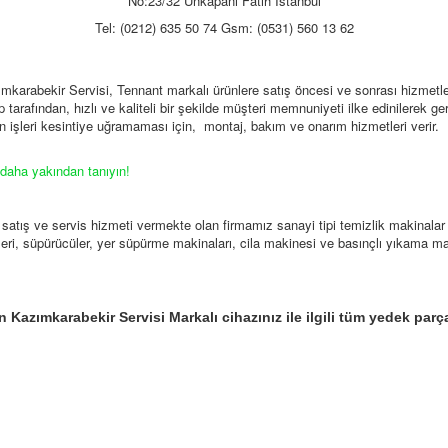
No:23/32 Unkapanı Fatih İstanbul
Tel: (0212) 635 50 74 Gsm: (0531) 560 13 62
karabekir Servisi, Tennant markalı ürünlere satış öncesi ve sonrası hizmetle
 tarafından, hızlı ve kaliteli bir şekilde müşteri memnuniyeti ilke edinilerek ger
zin işleri kesintiye uğramaması için, montaj, bakım ve onarım hizmetleri verir.
 daha yakından tanıyın!
 satış ve servis hizmeti vermekte olan firmamız sanayi tipi temizlik makinal
eri, süpürücüler, yer süpürme makinaları, cila makinesi ve basınçlı yıkama ma
Kazımkarabekir Servisi Markalı cihazınız ile ilgili tüm yedek parç