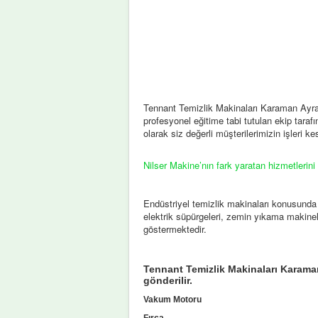
Tennant Temizlik Makinaları Karaman Ayranc
profesyonel eğitime tabi tutulan ekip tarafın
olarak siz değerli müşterilerimizin işleri 
Nilser Makine’nın fark yaratan hizmetlerini
Endüstriyel temizlik makinaları konusunda
elektrik süpürgeleri, zemin yıkama makinel
göstermektedir.
Tennant Temizlik Makinaları Karaman 
gönderilir.
Vakum Motoru
Fırça