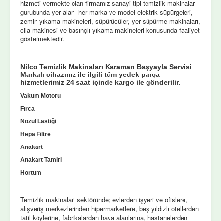
hizmeti vermekte olan firmamız sanayi tipi temizlik makinalar
gurubunda yer alan her marka ve model elektrik süpürgeleri,
zemin yıkama makineleri, süpürücüler, yer süpürme makinaları,
cila makinesi ve basınçlı yıkama makineleri konusunda faaliyet
göstermektedir.
Nilco Temizlik Makinaları Karaman Başyayla Servisi
Markalı cihazınız ile ilgili tüm yedek parça
hizmetlerimiz 24 saat içinde kargo ile gönderilir.
Vakum Motoru
Fırça
Nozul Lastiği
Hepa Filtre
Anakart
Anakart Tamiri
Hortum
Temizlik makinaları sektöründe; evlerden işyeri ve ofislere,
alışveriş merkezlerinden hipermarketlere, beş yıldızlı otellerden
tatil köylerine, fabrikalardan hava alanlarına, hastanelerden