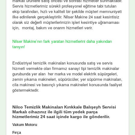
markalı ürünlere satış öncesi ve sonrası hizmetler sunmaktadır.
Servis hizmetlerimiz sürekli profesyonel eğitime tabi tutulan
ekip tarafından, hızlı ve kaliteli bir şekilde müşteri memnuniyeti
ilke edinilerek gerçekleştirilir. Nilser Makine 24 saat kesintisiz
olarak siz değerli müşterilerimizin işleri kesintiye uğramaması
için, montaj, bakım ve onarım hizmetleri verir.
Nilser Makine’nın fark yaratan hizmetlerini daha yakından
tanıyın!
Endüstriyel temizlik makinaları konusunda satış ve servis
hizmeti vermekte olan firmamız sanayi tipi temizlik makinalar
gurubunda yer alan her marka ve model elektrik süpürgeleri,
zemin yıkama makineleri, süpürücüler, yer süpürme makinaları,
cila makinesi ve basınçlı yıkama makineleri konusunda faaliyet
göstermektedir.
Nilco Temizlik Makinaları Kırıkkale Balışeyh Servisi
Markalı cihazınız ile ilgili tüm yedek parça
hizmetlerimiz 24 saat içinde kargo ile gönderilir.
Vakum Motoru
Fırça