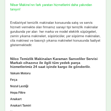
Nilser Makine’nın fark yaratan hizmetlerini daha yakından
tanıyın!
Endüstriyel temizlik makinaları konusunda satış ve servis
hizmeti vermekte olan firmamız sanayi tipi temizlik makinalar
gurubunda yer alan her marka ve model elektrik süpürgeleri,
zemin yıkama makineleri, süpürücüler, yer süpürme makinaları,
cila makinesi ve basınçlı yıkama makineleri konusunda faaliyet
göstermektedir.
Nilco Temizlik Makinaları Karaman Sarıveliler Servisi
Markalı cihazınız ile ilgili tüm yedek parça
hizmetlerimiz 24 saat içinde kargo ile gönderilir.
Vakum Motoru
Fırça
Nozul Lastiği
Hepa Filtre
Anakart
Anakart Tamiri