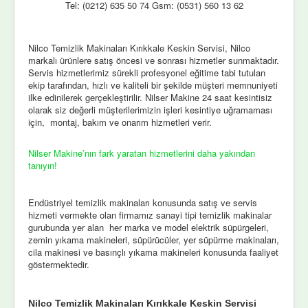
Tel: (0212) 635 50 74 Gsm: (0531) 560 13 62
Nilco Temizlik Makinaları Kırıkkale Keskin Servisi, Nilco
markalı ürünlere satış öncesi ve sonrası hizmetler sunmaktadır.
Servis hizmetlerimiz sürekli profesyonel eğitime tabi tutulan
ekip tarafından, hızlı ve kaliteli bir şekilde müşteri memnuniyeti
ilke edinilerek gerçekleştirilir. Nilser Makine 24 saat kesintisiz
olarak siz değerli müşterilerimizin işleri kesintiye uğramaması
için, montaj, bakım ve onarım hizmetleri verir.
Nilser Makine’nın fark yaratan hizmetlerini daha yakından
tanıyın!
Endüstriyel temizlik makinaları konusunda satış ve servis
hizmeti vermekte olan firmamız sanayi tipi temizlik makinalar
gurubunda yer alan her marka ve model elektrik süpürgeleri,
zemin yıkama makineleri, süpürücüler, yer süpürme makinaları,
cila makinesi ve basınçlı yıkama makineleri konusunda faaliyet
göstermektedir.
Nilco Temizlik Makinaları Kırıkkale Keskin Servisi