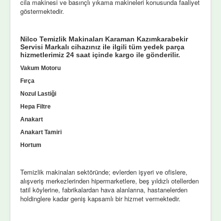
cila makinesi ve basınçlı yıkama makineleri konusunda faaliyet
göstermektedir.
Nilco Temizlik Makinaları Karaman Kazımkarabekir
Servisi Markalı cihazınız ile ilgili tüm yedek parça
hizmetlerimiz 24 saat içinde kargo ile gönderilir.
Vakum Motoru
Fırça
Nozul Lastiği
Hepa Filtre
Anakart
Anakart Tamiri
Hortum
Temizlik makinaları sektöründe; evlerden işyeri ve ofislere,
alışveriş merkezlerinden hipermarketlere, beş yıldızlı otellerden
tatil köylerine, fabrikalardan hava alanlarına, hastanelerden
holdinglere kadar geniş kapsamlı bir hizmet vermektedir.