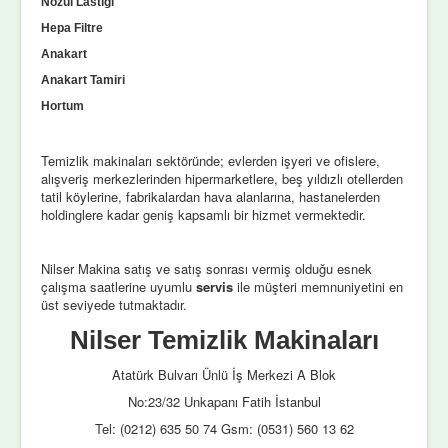
Nozul Lastiği
Hepa Filtre
Anakart
Anakart Tamiri
Hortum
Temizlik makinaları sektöründe; evlerden işyeri ve ofislere,
alışveriş merkezlerinden hipermarketlere, beş yıldızlı otellerden
tatil köylerine, fabrikalardan hava alanlarına, hastanelerden
holdinglere kadar geniş kapsamlı bir hizmet vermektedir.
Nilser Makina satış ve satış sonrası vermiş olduğu esnek
çalışma saatlerine uyumlu
servis
ile müşteri memnuniyetini en
üst seviyede tutmaktadır.
Nilser Temizlik Makinaları
Atatürk Bulvarı Ünlü İş Merkezi A Blok
No:23/32 Unkapanı Fatih İstanbul
Tel: (0212) 635 50 74 Gsm: (0531) 560 13 62