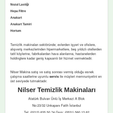
Nozul Lastiği
Hepa Filtre
Anakart
Anakart Tamiri
Hortum
Temizlik makinaları sektöründe; evlerden işyeri ve ofislere,
alışveriş merkezlerinden hipermarketlere, beş yıldızlı otellerden
tatil köylerine, fabrikalardan hava alanlarına, hastanelerden
holdinglere kadar geniş kapsamlı bir hizmet vermektedir.
Nilser Makina satış ve satış sonrası vermiş olduğu esnek
çalışma saatlerine uyumlu
servis
ile müşteri memnuniyetini en
üst seviyede tutmaktadır.
Nilser Temizlik Makinaları
Atatürk Bulvarı Ünlü İş Merkezi A Blok
No:23/32 Unkapanı Fatih İstanbul
Tel: (0212) 635 50 74 Gsm: (0531) 560 13 62