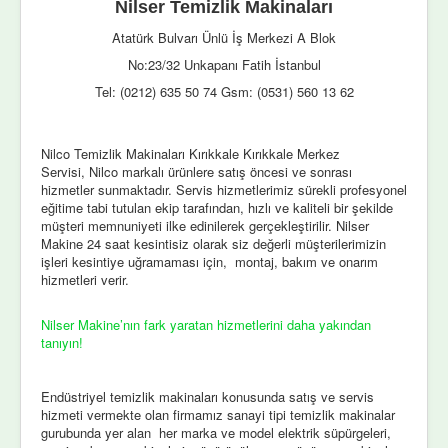
Nilser Temizlik Makinaları
Atatürk Bulvarı Ünlü İş Merkezi A Blok
No:23/32 Unkapanı Fatih İstanbul
Tel: (0212) 635 50 74 Gsm: (0531) 560 13 62
Nilco Temizlik Makinaları Kırıkkale Kırıkkale Merkez
Servisi, Nilco markalı ürünlere satış öncesi ve sonrası
hizmetler sunmaktadır. Servis hizmetlerimiz sürekli profesyonel
eğitime tabi tutulan ekip tarafından, hızlı ve kaliteli bir şekilde
müşteri memnuniyeti ilke edinilerek gerçekleştirilir. Nilser
Makine 24 saat kesintisiz olarak siz değerli müşterilerimizin
işleri kesintiye uğramaması için, montaj, bakım ve onarım
hizmetleri verir.
Nilser Makine’nın fark yaratan hizmetlerini daha yakından
tanıyın!
Endüstriyel temizlik makinaları konusunda satış ve servis
hizmeti vermekte olan firmamız sanayi tipi temizlik makinalar
gurubunda yer alan her marka ve model elektrik süpürgeleri,