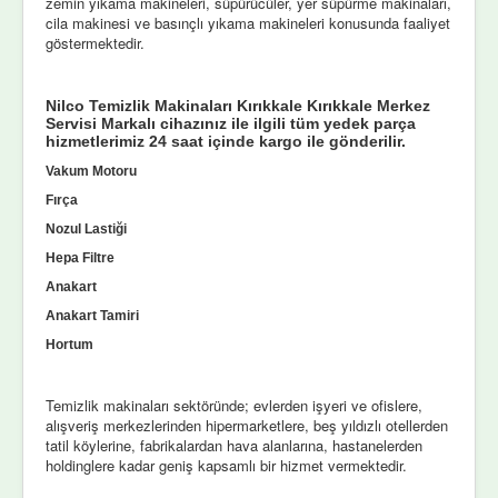
zemin yıkama makineleri, süpürücüler, yer süpürme makinaları,
cila makinesi ve basınçlı yıkama makineleri konusunda faaliyet
göstermektedir.
Nilco Temizlik Makinaları Kırıkkale Kırıkkale Merkez
Servisi Markalı cihazınız ile ilgili tüm yedek parça
hizmetlerimiz 24 saat içinde kargo ile gönderilir.
Vakum Motoru
Fırça
Nozul Lastiği
Hepa Filtre
Anakart
Anakart Tamiri
Hortum
Temizlik makinaları sektöründe; evlerden işyeri ve ofislere,
alışveriş merkezlerinden hipermarketlere, beş yıldızlı otellerden
tatil köylerine, fabrikalardan hava alanlarına, hastanelerden
holdinglere kadar geniş kapsamlı bir hizmet vermektedir.