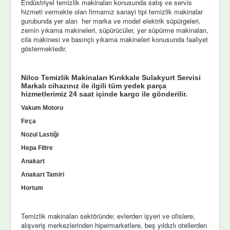
Endüstriyel temizlik makinaları konusunda satış ve servis
hizmeti vermekte olan firmamız sanayi tipi temizlik makinalar
gurubunda yer alan her marka ve model elektrik süpürgeleri,
zemin yıkama makineleri, süpürücüler, yer süpürme makinaları,
cila makinesi ve basınçlı yıkama makineleri konusunda faaliyet
göstermektedir.
Nilco Temizlik Makinaları Kırıkkale Sulakyurt Servisi
Markalı cihazınız ile ilgili tüm yedek parça
hizmetlerimiz 24 saat içinde kargo ile gönderilir.
Vakum Motoru
Fırça
Nozul Lastiği
Hepa Filtre
Anakart
Anakart Tamiri
Hortum
Temizlik makinaları sektöründe; evlerden işyeri ve ofislere,
alışveriş merkezlerinden hipermarketlere, beş yıldızlı otellerden