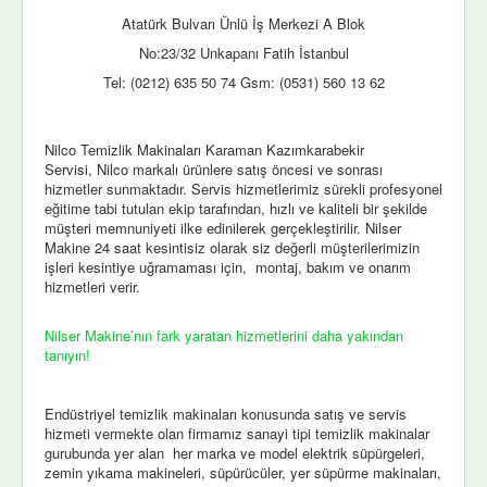
Atatürk Bulvarı Ünlü İş Merkezi A Blok
No:23/32 Unkapanı Fatih İstanbul
Tel: (0212) 635 50 74 Gsm: (0531) 560 13 62
Nilco Temizlik Makinaları Karaman Kazımkarabekir
Servisi, Nilco markalı ürünlere satış öncesi ve sonrası
hizmetler sunmaktadır. Servis hizmetlerimiz sürekli profesyonel
eğitime tabi tutulan ekip tarafından, hızlı ve kaliteli bir şekilde
müşteri memnuniyeti ilke edinilerek gerçekleştirilir. Nilser
Makine 24 saat kesintisiz olarak siz değerli müşterilerimizin
işleri kesintiye uğramaması için, montaj, bakım ve onarım
hizmetleri verir.
Nilser Makine’nın fark yaratan hizmetlerini daha yakından
tanıyın!
Endüstriyel temizlik makinaları konusunda satış ve servis
hizmeti vermekte olan firmamız sanayi tipi temizlik makinalar
gurubunda yer alan her marka ve model elektrik süpürgeleri,
zemin yıkama makineleri, süpürücüler, yer süpürme makinaları,