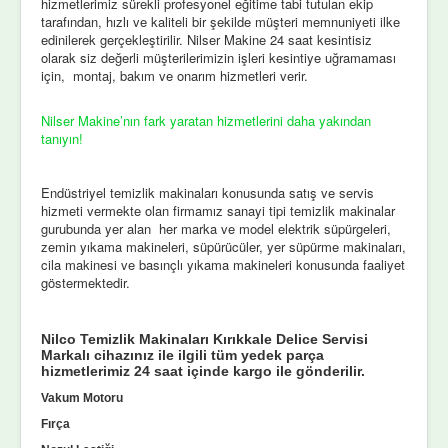
hizmetlerimiz sürekli profesyonel eğitime tabi tutulan ekip
tarafından, hızlı ve kaliteli bir şekilde müşteri memnuniyeti ilke
edinilerek gerçekleştirilir. Nilser Makine 24 saat kesintisiz
olarak siz değerli müşterilerimizin işleri kesintiye uğramaması
için, montaj, bakım ve onarım hizmetleri verir.
Nilser Makine’nın fark yaratan hizmetlerini daha yakından
tanıyın!
Endüstriyel temizlik makinaları konusunda satış ve servis
hizmeti vermekte olan firmamız sanayi tipi temizlik makinalar
gurubunda yer alan her marka ve model elektrik süpürgeleri,
zemin yıkama makineleri, süpürücüler, yer süpürme makinaları,
cila makinesi ve basınçlı yıkama makineleri konusunda faaliyet
göstermektedir.
Nilco Temizlik Makinaları Kırıkkale Delice Servisi
Markalı cihazınız ile ilgili tüm yedek parça
hizmetlerimiz 24 saat içinde kargo ile gönderilir.
Vakum Motoru
Fırça