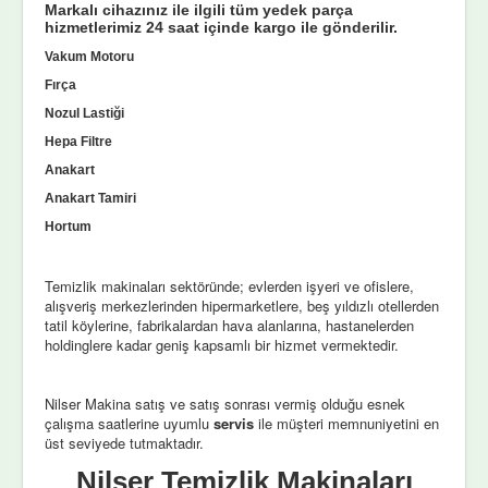
Markalı cihazınız ile ilgili tüm yedek parça
hizmetlerimiz 24 saat içinde kargo ile gönderilir.
Vakum Motoru
Fırça
Nozul Lastiği
Hepa Filtre
Anakart
Anakart Tamiri
Hortum
Temizlik makinaları sektöründe; evlerden işyeri ve ofislere,
alışveriş merkezlerinden hipermarketlere, beş yıldızlı otellerden
tatil köylerine, fabrikalardan hava alanlarına, hastanelerden
holdinglere kadar geniş kapsamlı bir hizmet vermektedir.
Nilser Makina satış ve satış sonrası vermiş olduğu esnek
çalışma saatlerine uyumlu
servis
ile müşteri memnuniyetini en
üst seviyede tutmaktadır.
Nilser Temizlik Makinaları