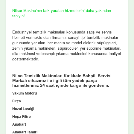
Nilser Makine’nın fark yaratan hizmetlerini daha yakından
tanıyın!
Endüstriyel temizlik makinaları konusunda satış ve servis
hizmeti vermekte olan firmamız sanayi tipi temizlik makinalar
gurubunda yer alan her marka ve model elektrik süpürgeleri,
zemin yıkama makineleri, süpürücüler, yer süpürme makinaları,
cila makinesi ve basınçlı yıkama makineleri konusunda faaliyet
göstermektedir.
Nilco Temizlik Makinaları Kırıkkale Bahşili Servisi
Markalı cihazınız ile ilgili tüm yedek parça
hizmetlerimiz 24 saat içinde kargo ile gönderilir.
Vakum Motoru
Fırça
Nozul Lastiği
Hepa Filtre
Anakart
Anakart Tamiri