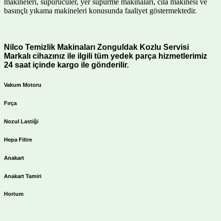
makineleri, süpürücüler, yer süpürme makinaları, cila makinesi ve
basınçlı yıkama makineleri konusunda faaliyet göstermektedir.
Nilco Temizlik Makinaları Zonguldak Kozlu Servisi
Markalı cihazınız ile ilgili tüm yedek parça hizmetlerimiz
24 saat içinde kargo ile gönderilir.
Vakum Motoru
Fırça
Nozul Lastiği
Hepa Filtre
Anakart
Anakart Tamiri
Hortum