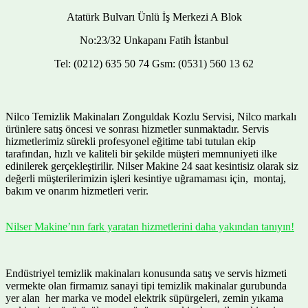
Atatürk Bulvarı Ünlü İş Merkezi A Blok
No:23/32 Unkapanı Fatih İstanbul
Tel: (0212) 635 50 74 Gsm: (0531) 560 13 62
Nilco Temizlik Makinaları Zonguldak Kozlu Servisi, Nilco markalı
ürünlere satış öncesi ve sonrası hizmetler sunmaktadır. Servis
hizmetlerimiz sürekli profesyonel eğitime tabi tutulan ekip
tarafından, hızlı ve kaliteli bir şekilde müşteri memnuniyeti ilke
edinilerek gerçekleştirilir. Nilser Makine 24 saat kesintisiz olarak siz
değerli müşterilerimizin işleri kesintiye uğramaması için, montaj,
bakım ve onarım hizmetleri verir.
Nilser Makine’nın fark yaratan hizmetlerini daha yakından tanıyın!
Endüstriyel temizlik makinaları konusunda satış ve servis hizmeti
vermekte olan firmamız sanayi tipi temizlik makinalar gurubunda
yer alan her marka ve model elektrik süpürgeleri, zemin yıkama