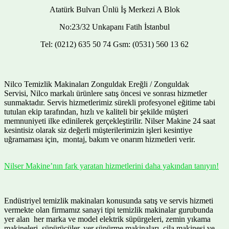
Atatürk Bulvarı Ünlü İş Merkezi A Blok
No:23/32 Unkapanı Fatih İstanbul
Tel: (0212) 635 50 74 Gsm: (0531) 560 13 62
Nilco Temizlik Makinaları Zonguldak Ereğli / Zonguldak
Servisi, Nilco markalı ürünlere satış öncesi ve sonrası hizmetler
sunmaktadır. Servis hizmetlerimiz sürekli profesyonel eğitime tabi
tutulan ekip tarafından, hızlı ve kaliteli bir şekilde müşteri
memnuniyeti ilke edinilerek gerçekleştirilir. Nilser Makine 24 saat
kesintisiz olarak siz değerli müşterilerimizin işleri kesintiye
uğramaması için, montaj, bakım ve onarım hizmetleri verir.
Nilser Makine’nın fark yaratan hizmetlerini daha yakından tanıyın!
Endüstriyel temizlik makinaları konusunda satış ve servis hizmeti
vermekte olan firmamız sanayi tipi temizlik makinalar gurubunda
yer alan her marka ve model elektrik süpürgeleri, zemin yıkama
makineleri, süpürücüler, yer süpürme makinaları, cila makinesi ve