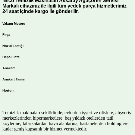
Nilco Temizlik Makinaları Aksaray Ağaçören Servisi
Markalı cihazınız ile ilgili tüm yedek parça hizmetlerimiz
24 saat içinde kargo ile gönderilir.
Vakum Motoru
Fırça
Nozul Lastiği
Hepa Filtre
Anakart
Anakart Tamiri
Hortum
Temizlik makinaları sektöründe; evlerden işyeri ve ofislere, alışveriş
merkezlerinden hipermarketlere, beş yıldızlı otellerden tatil
köylerine, fabrikalardan hava alanlarına, hastanelerden holdinglere
kadar geniş kapsamlı bir hizmet vermektedir.